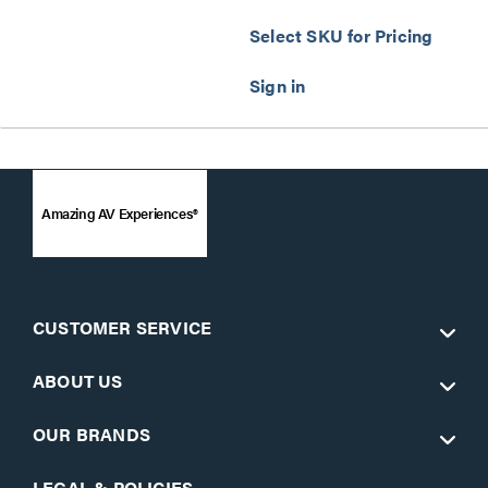
Select SKU for Pricing
Amazing AV Experiences®
CUSTOMER SERVICE
ABOUT US
OUR BRANDS
LEGAL & POLICIES