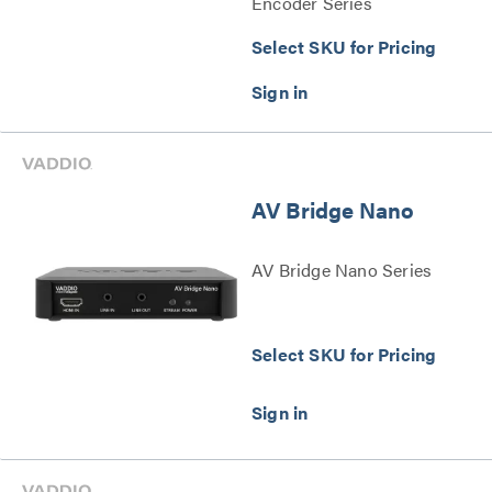
Encoder Series
Select SKU for Pricing
AV Bridge Nano
AV Bridge Nano Series
Select SKU for Pricing